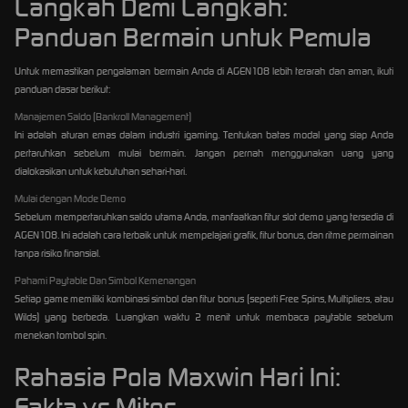
Langkah Demi Langkah:
Panduan Bermain untuk Pemula
Untuk memastikan pengalaman bermain Anda di AGEN108 lebih terarah dan aman, ikuti
panduan dasar berikut:
Manajemen Saldo (Bankroll Management)
Ini adalah aturan emas dalam industri igaming. Tentukan batas modal yang siap Anda
pertaruhkan sebelum mulai bermain. Jangan pernah menggunakan uang yang
dialokasikan untuk kebutuhan sehari-hari.
Mulai dengan Mode Demo
Sebelum mempertaruhkan saldo utama Anda, manfaatkan fitur slot demo yang tersedia di
AGEN108. Ini adalah cara terbaik untuk mempelajari grafik, fitur bonus, dan ritme permainan
tanpa risiko finansial.
Pahami Paytable Dan Simbol Kemenangan
Setiap game memiliki kombinasi simbol dan fitur bonus (seperti Free Spins, Multipliers, atau
Wilds) yang berbeda. Luangkan waktu 2 menit untuk membaca paytable sebelum
menekan tombol spin.
Rahasia Pola Maxwin Hari Ini:
Fakta vs Mitos