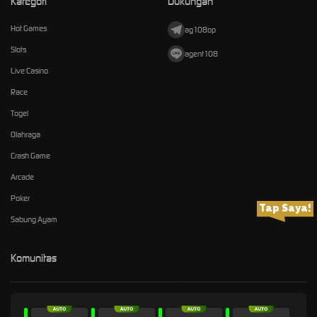
Kategori
Dukungan
Hot Games
ag108op
Slots
agent108
Live Casino
Race
Togel
Olahraga
Crash Game
Arcade
Poker
Tap Saya!
Sabung Ayam
Komunitas