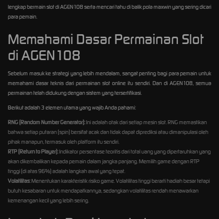
lengkap bermain slot di AGEN108 serta mencari tahu di balik pola maxwin yang sering dicari
para pemain.
Memahami Dasar Permainan Slot
di AGEN108
Sebelum masuk ke strategi yang lebih mendalam, sangat penting bagi para pemain untuk
memahami dasar teknis dari permainan slot online itu sendiri. Dan di AGEN108, semua
permainan telah didukung dengan sistem yang tersertifikasi.
Berikut adalah 3 elemen utama yang wajib Anda pahami:
RNG (Random Number Generator):
Ini adalah otak dari setiap mesin slot. RNG memastikan
bahwa setiap putaran (spin) bersifat acak dan tidak dapat diprediksi atau dimanipulasi oleh
pihak manapun, termasuk oleh platform itu sendiri.
RTP (Return to Player):
Indikator persentase teoritis dari total uang yang dipertaruhkan yang
akan dikembalikan kepada pemain dalam jangka panjang. Memilih game dengan RTP
tinggi (di atas 96%) adalah langkah awal yang tepat.
Volatilitas:
Menentukan karakteristik risiko game. Volatilitas tinggi berarti hadiah besar tetapi
butuh kesabaran untuk mendapatkannya, sedangkan volatilitas rendah menawarkan
kemenangan kecil yang lebih sering.