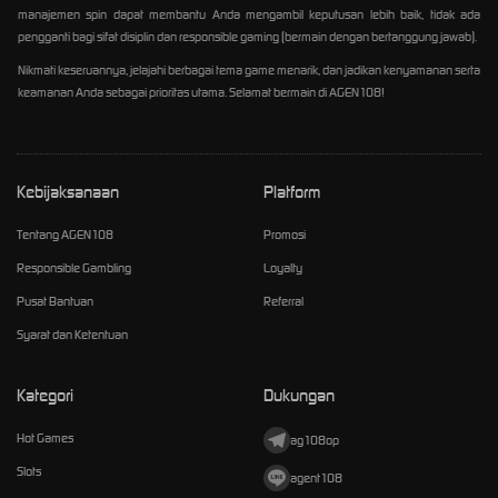
manajemen spin dapat membantu Anda mengambil keputusan lebih baik, tidak ada
pengganti bagi sifat disiplin dan responsible gaming (bermain dengan bertanggung jawab).
Nikmati keseruannya, jelajahi berbagai tema game menarik, dan jadikan kenyamanan serta
keamanan Anda sebagai prioritas utama. Selamat bermain di AGEN108!
Kebijaksanaan
Platform
Tentang AGEN108
Promosi
Responsible Gambling
Loyalty
Pusat Bantuan
Referral
Syarat dan Ketentuan
Kategori
Dukungan
Hot Games
ag108op
Slots
agent108