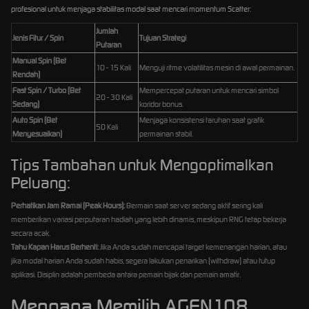
profesional untuk menjaga stabilitas modal saat mencari momentum Scatter:
Jumlah
Jenis Fitur / Spin
Tujuan Strategi
Putaran
Manual Spin (Bet
10 - 15 Kali
Menguji ritme volatilitas mesin di awal permainan.
Rendah)
Fast Spin / Turbo (Bet
Mempercepat putaran untuk mencari simbol
20 - 30 Kali
Sedang)
koridor bonus.
Auto Spin (Bet
Menjaga konsistensi taruhan saat grafik
50 Kali
Menyesuaikan)
permainan stabil.
Tips Tambahan untuk Mengoptimalkan
Peluang:
Perhatikan Jam Ramai (Peak Hours):
Bermain saat server sedang aktif sering kali
memberikan variasi perputaran hadiah yang lebih dinamis, meskipun RNG tetap bekerja
secara acak.
Tahu Kapan Harus Berhenti:
Jika Anda sudah mencapai target kemenangan harian, atau
jika modal harian Anda sudah habis, segera lakukan penarikan (withdraw) atau tutup
aplikasi. Disiplin adalah pembeda antara pemain bijak dan pemain amatir.
Mengapa Memilih AGEN108