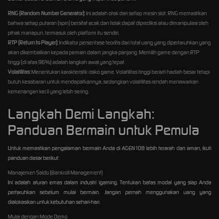
RNG (Random Number Generator):
Ini adalah otak dari setiap mesin slot. RNG memastikan
bahwa setiap putaran (spin) bersifat acak dan tidak dapat diprediksi atau dimanipulasi oleh
pihak manapun, termasuk oleh platform itu sendiri.
RTP (Return to Player):
Indikator persentase teoritis dari total uang yang dipertaruhkan yang
akan dikembalikan kepada pemain dalam jangka panjang. Memilih game dengan RTP
tinggi (di atas 96%) adalah langkah awal yang tepat.
Volatilitas:
Menentukan karakteristik risiko game. Volatilitas tinggi berarti hadiah besar tetapi
butuh kesabaran untuk mendapatkannya, sedangkan volatilitas rendah menawarkan
kemenangan kecil yang lebih sering.
Langkah Demi Langkah:
Panduan Bermain untuk Pemula
Untuk memastikan pengalaman bermain Anda di AGEN108 lebih terarah dan aman, ikuti
panduan dasar berikut:
Manajemen Saldo (Bankroll Management)
Ini adalah aturan emas dalam industri igaming. Tentukan batas modal yang siap Anda
pertaruhkan sebelum mulai bermain. Jangan pernah menggunakan uang yang
dialokasikan untuk kebutuhan sehari-hari.
Mulai dengan Mode Demo