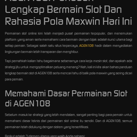
Lengkap Bermain Slot Dan
Rahasia Pola Maxwin Hari Ini
Permainan slot online kini telah menjadi pusat permainan terpopuler, dan menemukan
platform yang aman serta memahami cara bermain dengan bijak adalah kunci utama bagi
setiap pemain. Sebagai salah satu situs terpercaya,
AGEN108
hadir dalam menyediakan
lingkungan bermain lebih transparan dan menghibur.
Tapi pernahkah kalian tahu bagaimana sebenarnya cara kerja mesin slot, dan apakah ada
strategi jitu untuk mengoptimalkan peluang menang? Nah, kali ini kita akan bahas panduan
lengkap bermain slot di AGEN108 serta mencari tahu di balik pola maxwin yang sering dicari
para pemain.
Memahami Dasar Permainan Slot
di AGEN108
Sebelum masuk ke strategi yang lebih mendalam, sangat penting bagi para pemain untuk
memahami dasar teknis dari permainan slot online itu sendiri. Dan di AGEN108, semua
permainan telah didukung dengan sistem yang tersertifikasi.
Berikut adalah 3 elemen utama yang wajib Anda pahami: