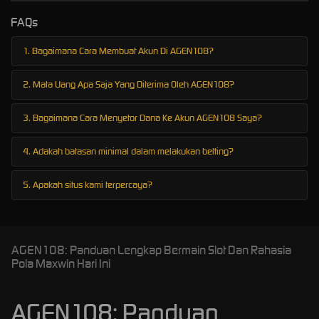
FAQs
1. Bagaimana Cara Membuat Akun Di AGEN108?
2. Mata Uang Apa Saja Yang Diterima Oleh AGEN108?
3. Bagaimana Cara Menyetor Dana Ke Akun AGEN108 Saya?
4. Adakah batasan minimal dalam melakukan betting?
5. Apakah situs kami terpercaya?
AGEN108: Panduan Lengkap Bermain Slot Dan Rahasia
Pola Maxwin Hari Ini
AGEN108: Panduan