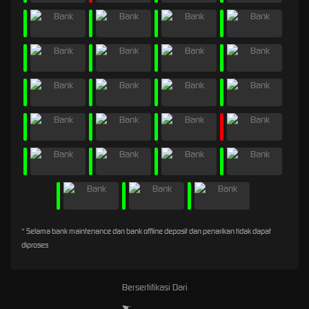
* Selama bank maintenance dan bank offline deposit dan penarikan tidak dapat
diproses
Bersertifikasi Dari