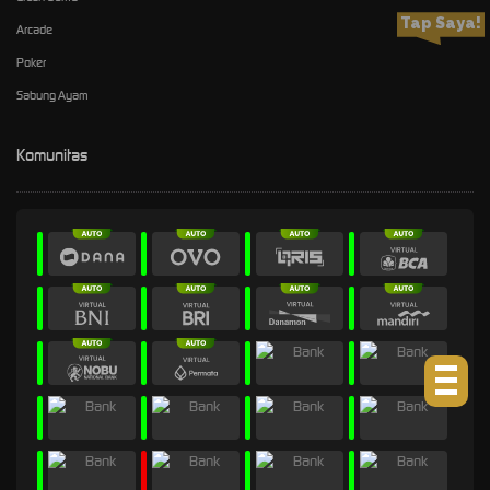
Tap Saya!
Arcade
Poker
Sabung Ayam
Komunitas