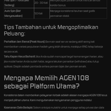
Fast Spin / Turbo (Bet
Mempercepat putaran untuk mencari simbol
20 - 30 Kali
Sedang)
koridor bonus.
Auto Spin (Bet
Menjaga konsistensi taruhan saat grafik
50 Kali
Menyesuaikan)
permainan stabil.
Tips Tambahan untuk Mengoptimalkan
Peluang:
Perhatikan Jam Ramai (Peak Hours):
Bermain saat server sedang aktif sering kali
memberikan variasi perputaran hadiah yang lebih dinamis, meskipun RNG tetap bekerja
secara acak.
Tahu Kapan Harus Berhenti:
Jika Anda sudah mencapai target kemenangan harian, atau
jika modal harian Anda sudah habis, segera lakukan penarikan (withdraw) atau tutup
aplikasi. Disiplin adalah pembeda antara pemain bijak dan pemain amatir.
Mengapa Memilih AGEN108
sebagai Platform Utama?
Konsistensi dalam memberikan pelayanan terbaik adalah alasan mengapa AGEN108 terus
menjadi pilihan utama. Kami mengutamakan kenyamanan pengguna melalui:
Keamanan Data Berlapis:
Sistem enkripsi mutakhir untuk menjaga setiap privasi dan data