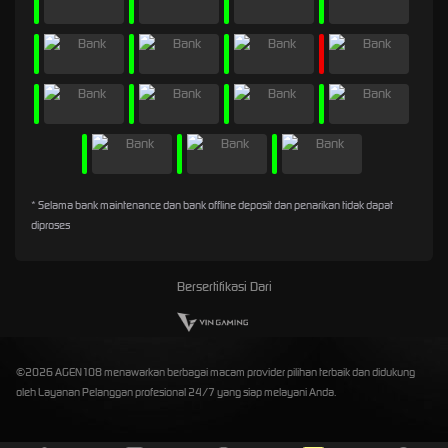
* Selama bank maintenance dan bank offline deposit dan penarikan tidak dapat
diproses
Bersertifikasi Dari
©2026 AGEN108 menawarkan berbagai macam provider pilihan terbaik dan didukung
oleh Layanan Pelanggan profesional 24/7 yang siap melayani Anda.