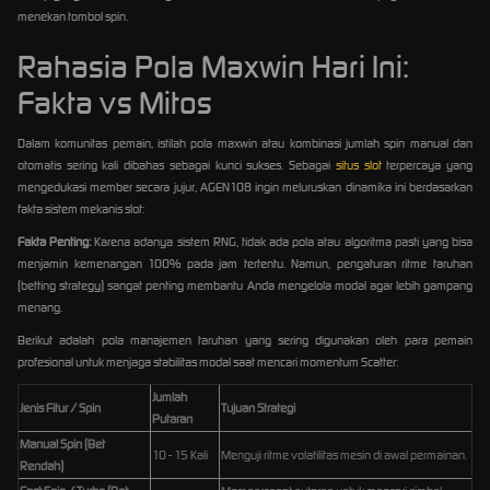
menekan tombol spin.
Rahasia Pola Maxwin Hari Ini:
Fakta vs Mitos
Dalam komunitas pemain, istilah pola maxwin atau kombinasi jumlah spin manual dan
otomatis sering kali dibahas sebagai kunci sukses. Sebagai
situs slot
terpercaya yang
mengedukasi member secara jujur, AGEN108 ingin meluruskan dinamika ini berdasarkan
fakta sistem mekanis slot:
Fakta Penting:
Karena adanya sistem RNG, tidak ada pola atau algoritma pasti yang bisa
menjamin kemenangan 100% pada jam tertentu. Namun, pengaturan ritme taruhan
(betting strategy) sangat penting membantu Anda mengelola modal agar lebih gampang
menang.
Berikut adalah pola manajemen taruhan yang sering digunakan oleh para pemain
profesional untuk menjaga stabilitas modal saat mencari momentum Scatter:
Jumlah
Jenis Fitur / Spin
Tujuan Strategi
Putaran
Manual Spin (Bet
10 - 15 Kali
Menguji ritme volatilitas mesin di awal permainan.
Rendah)