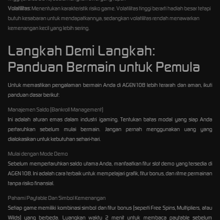
Volatilitas:
Menentukan karakteristik risiko game. Volatilitas tinggi berarti hadiah besar tetapi
butuh kesabaran untuk mendapatkannya, sedangkan volatilitas rendah menawarkan
kemenangan kecil yang lebih sering.
Langkah Demi Langkah:
Panduan Bermain untuk Pemula
Untuk memastikan pengalaman bermain Anda di AGEN108 lebih terarah dan aman, ikuti
panduan dasar berikut:
Manajemen Saldo (Bankroll Management)
Ini adalah aturan emas dalam industri igaming. Tentukan batas modal yang siap Anda
pertaruhkan sebelum mulai bermain. Jangan pernah menggunakan uang yang
dialokasikan untuk kebutuhan sehari-hari.
Mulai dengan Mode Demo
Sebelum mempertaruhkan saldo utama Anda, manfaatkan fitur slot demo yang tersedia di
AGEN108. Ini adalah cara terbaik untuk mempelajari grafik, fitur bonus, dan ritme permainan
tanpa risiko finansial.
Pahami Paytable Dan Simbol Kemenangan
Setiap game memiliki kombinasi simbol dan fitur bonus (seperti Free Spins, Multipliers, atau
Wilds) yang berbeda. Luangkan waktu 2 menit untuk membaca paytable sebelum