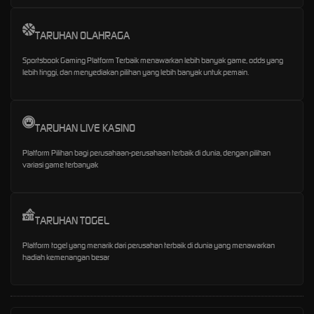
TARUHAN OLAHRAGA
Sportsbook Gaming Platform Terbaik menawarkan lebih banyak game, odds yang
lebih tinggi, dan menyediakan pilihan yang lebih banyak untuk pemain.
TARUHAN LIVE KASINO
Platform Pilihan bagi perusahaan-perusahaan terbaik di dunia, dengan pilihan
variasi game terbanyak
TARUHAN TOGEL
Platform togel yang menarik dari perusahan terbaik di dunia yang menawarkan
hadiah kemenangan besar