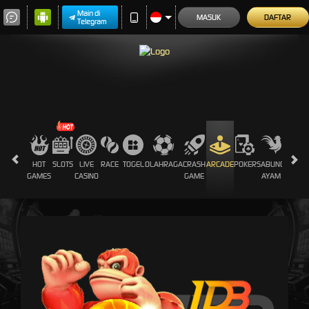
Main di
MASUK
DAFTAR
Telegram
HOT
SLOTS
LIVE
RACE
TOGEL
OLAHRAGA
CRASH
ARCADE
POKER
SABUNG
PROMO
GAMES
CASINO
GAME
AYAM