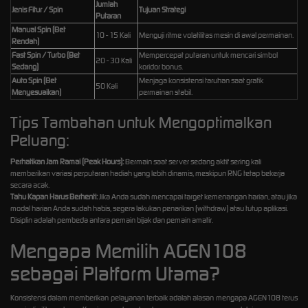
Jumlah
Jenis Fitur / Spin
Tujuan Strategi
Putaran
Manual Spin (Bet
10 - 15 Kali
Menguji ritme volatilitas mesin di awal permainan.
Rendah)
Fast Spin / Turbo (Bet
Mempercepat putaran untuk mencari simbol
20 - 30 Kali
Sedang)
koridor bonus.
Auto Spin (Bet
Menjaga konsistensi taruhan saat grafik
50 Kali
Menyesuaikan)
permainan stabil.
Tips Tambahan untuk Mengoptimalkan
Peluang:
Perhatikan Jam Ramai (Peak Hours):
Bermain saat server sedang aktif sering kali
memberikan variasi perputaran hadiah yang lebih dinamis, meskipun RNG tetap bekerja
secara acak.
Tahu Kapan Harus Berhenti:
Jika Anda sudah mencapai target kemenangan harian, atau jika
modal harian Anda sudah habis, segera lakukan penarikan (withdraw) atau tutup aplikasi.
Disiplin adalah pembeda antara pemain bijak dan pemain amatir.
Mengapa Memilih AGEN108
sebagai Platform Utama?
Konsistensi dalam memberikan pelayanan terbaik adalah alasan mengapa AGEN108 terus