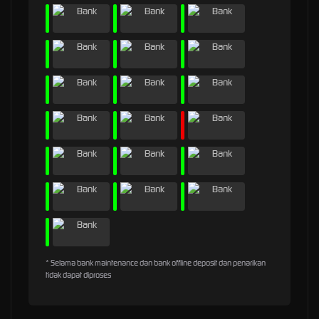
* Selama bank maintenance dan bank offline deposit dan penarikan
tidak dapat diproses