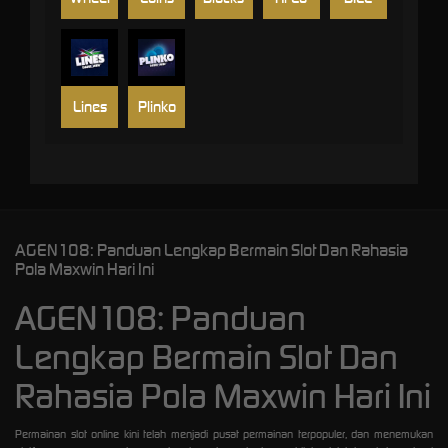
Lines
Plinko
AGEN108: Panduan Lengkap Bermain Slot Dan Rahasia
Pola Maxwin Hari Ini
AGEN108: Panduan
Lengkap Bermain Slot Dan
Rahasia Pola Maxwin Hari Ini
Permainan slot online kini telah menjadi pusat permainan terpopuler, dan menemukan