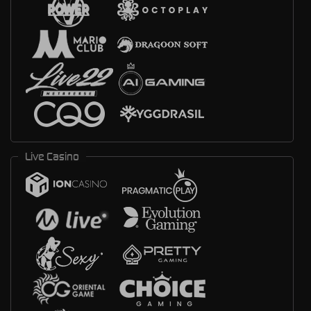
Live Casino