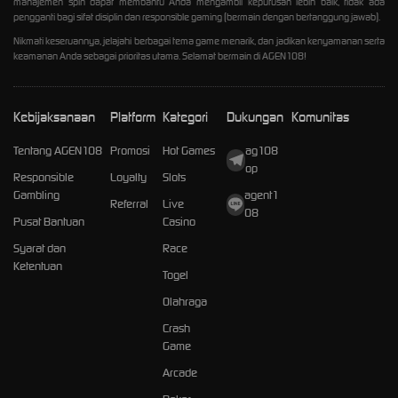
manajemen spin dapat membantu Anda mengambil keputusan lebih baik, tidak ada
pengganti bagi sifat disiplin dan responsible gaming (bermain dengan bertanggung jawab).
Nikmati keseruannya, jelajahi berbagai tema game menarik, dan jadikan kenyamanan serta
keamanan Anda sebagai prioritas utama. Selamat bermain di AGEN108!
Kebijaksanaan
Platform
Kategori
Dukungan
Komunitas
Tentang AGEN108
Promosi
Hot Games
ag108
op
Responsible
Loyalty
Slots
Gambling
agent1
Referral
Live
08
Pusat Bantuan
Casino
Syarat dan
Race
Ketentuan
Togel
Olahraga
Crash
Game
Arcade