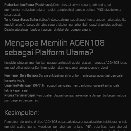
Perhatikan Jam Ramai (Peak Hours):
Bermain saat server sedang aktif sering kali
memberikan variasi perputaran hadiah yang lebih dinamis, meskipun RNG tetap bekerja
secara acak.
Tahu Kapan Harus Berhenti:
Jika Anda sudah mencapai target kemenangan harian, atau jika
modal harian Anda sudah habis, segera lakukan penarikan (withdraw) atau tutup aplikasi.
Disiplin adalah pembeda antara pemain bijak dan pemain amatir.
Mengapa Memilih AGEN108
sebagai Platform Utama?
Konsistensi dalam memberikan pelayanan terbaik adalah alasan mengapa AGEN108 terus
menjadi pilihan utama. Kami mengutamakan kenyamanan pengguna melalui:
Keamanan Data Berlapis:
Sistem enkripsi mutakhir untuk menjaga setiap privasi dan data
transaksi Anda.
Layanan Pelanggan 24/7:
Tim support yang siap membantu menyelesaikan kendala
teknis kapan saja.
Proses Transaksi Cepat:
Kemudahan deposit dan penarikan dana dengan berbagai metode
pembayaran yang aman.
Kesimpulan:
Permainan slot online di situs AGEN108 pada pada dasaranya adalah bentuk hiburan untuk
mengisi waktu luang. Meskipun pemahaman tentang RTP, volatilitas, dan strategi