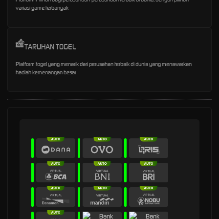
variasi game terbanyak
TARUHAN TOGEL
Platform togel yang menarik dari perusahan terbaik di dunia yang menawarkan
hadiah kemenangan besar