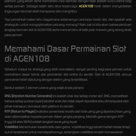
platform yang aman serta memahami cara bermain dengan bijak adalah kunci utama bagi
setiap pemain. Sebagai salah satu situs terpercaya,
AGEN108
hadir dalam menyediakan
lingkungan bermain lebih transparan dan menghibur.
Tapi pernahkah kalian tahu bagaimana sebenarnya cara kerja mesin slot, dan apakah ada
strategi jitu untuk mengoptimalkan peluang menang? Nah, kali ini kita akan bahas panduan
lengkap bermain slot di AGEN108 serta mencari tahu di balik pola maxwin yang sering dicari
para pemain.
Memahami Dasar Permainan Slot
di AGEN108
Sebelum masuk ke strategi yang lebih mendalam, sangat penting bagi para pemain untuk
memahami dasar teknis dari permainan slot online itu sendiri. Dan di AGEN108, semua
permainan telah didukung dengan sistem yang tersertifikasi.
Berikut adalah 3 elemen utama yang wajib Anda pahami:
RNG (Random Number Generator):
Ini adalah otak dari setiap mesin slot. RNG memastikan
bahwa setiap putaran (spin) bersifat acak dan tidak dapat diprediksi atau dimanipulasi oleh
pihak manapun, termasuk oleh platform itu sendiri.
RTP (Return to Player):
Indikator persentase teoritis dari total uang yang dipertaruhkan yang
akan dikembalikan kepada pemain dalam jangka panjang. Memilih game dengan RTP
tinggi (di atas 96%) adalah langkah awal yang tepat.
Volatilitas:
Menentukan karakteristik risiko game. Volatilitas tinggi berarti hadiah besar tetapi
butuh kesabaran untuk mendapatkannya, sedangkan volatilitas rendah menawarkan