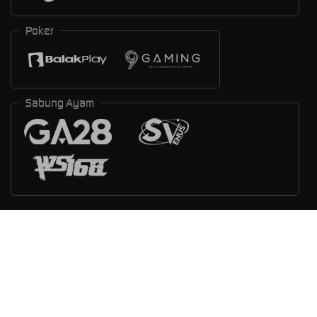
Poker
Sabung Ayam