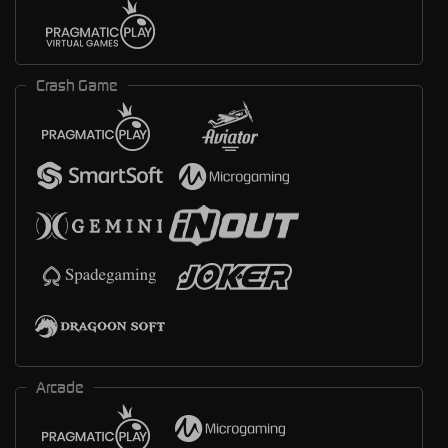
Crash Game
Arcade